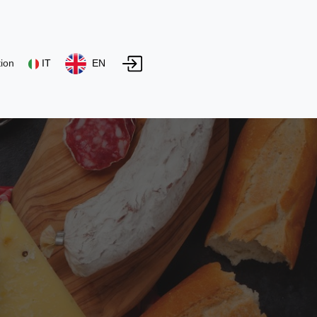
ion
IT
EN