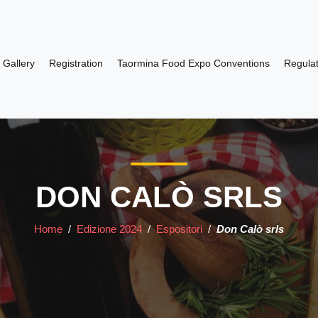
Gallery
Registration
Taormina Food Expo Conventions
Regulat
DON CALÒ SRLS
Home
/
Edizione 2024
/
Espositori
/
Don Calò srls