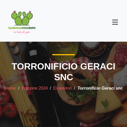
TORRONIFICIO GERACI
SNC
Home
/
Edizione 2024
/
Espositori
/
Torronificio Geraci snc