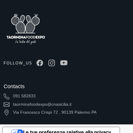
FOLLOW_US
Contacts
091 582833
taorminafoodexpo@cnasicilia.it
Via Francesco Crispi 72 , 90139 Palermo PA
Le tue preferenze relative alla privacy