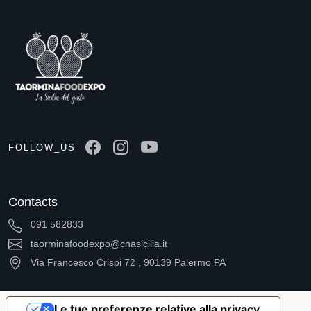
FOLLOW_US
Contacts
091 582833
taorminafoodexpo@cnasicilia.it
Via Francesco Crispi 72 , 90139 Palermo PA
Le tue preferenze relative alla privacy