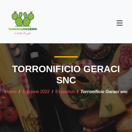
TORRONIFICIO GERACI
SNC
Home
/
Edizione 2022
/
Espositori
/
Torronificio Geraci snc