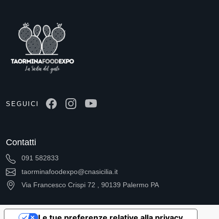
SEGUICI
Contatti
091 582833
taorminafoodexpo@cnasicilia.it
Via Francesco Crispi 72 , 90139 Palermo PA
Le tue preferenze relative alla privacy