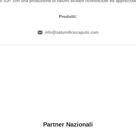
 IGP, con una produzione di salumi siciliani riconosciute ed apprezzate
Prodotti:
info@salumificiocaputo.com
Partner Nazionali